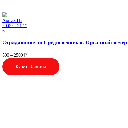
Авг
28
Пт
20:00
–
21:15
6+
Страдающие
по Средневековью.
Органный
вечер
500 – 2500 ₽
Купить билеты