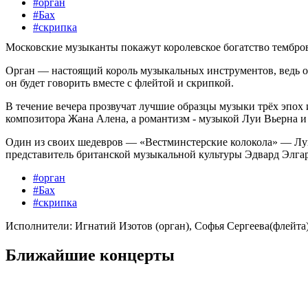
#орган
#Бах
#скрипка
Московские музыканты покажут королевское богатство тембров,
Орган — настоящий король музыкальных инструментов, ведь он
он будет говорить вместе с флейтой и скрипкой.
В течение вечера прозвучат лучшие образцы музыки трёх эпох 
композитора Жана Алена, а романтизм - музыкой Луи Вьерна и
Один из своих шедевров — «Вестминстерские колокола» — Луи
представитель британской музыкальной культуры Эдвард Элгар
#орган
#Бах
#скрипка
Исполнители:
Игнатий Изотов (орган), Софья Сергеева(флейта)
Ближайшие концерты