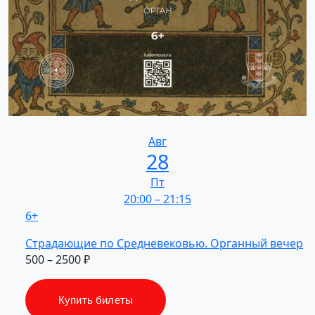
Авг
28
Пт
20:00
–
21:15
6+
Страдающие
по Средневековью.
Органный
вечер
500 – 2500 ₽
Купить билеты