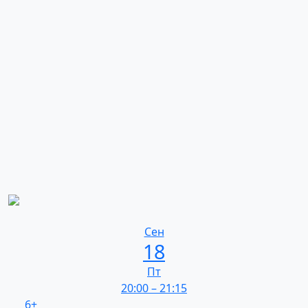
Сен
18
Пт
20:00
–
21:15
6+