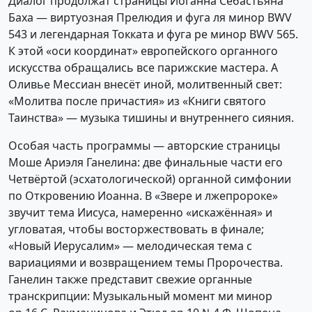
Диалог продолжат страницы Иоганна Себастьяна
Баха — виртуозная Прелюдия и фуга ля минор BWV
543 и легендарная Токката и фуга ре минор BWV 565.
К этой «оси координат» европейского органного
искусства обращались все парижские мастера. А
Оливье Мессиан внесёт иной, молитвенный свет:
«Молитва после причастия» из «Книги святого
Таинства» — музыка тишины и внутреннего сияния.
Особая часть программы — авторские страницы
Моше Ариэля Ганелина: две финальные части его
Четвёртой (эсхатологической) органной симфонии
по Откровению Иоанна. В «Звере и лжепророке»
звучит тема Иисуса, намеренно «искажённая» и
угловатая, чтобы восторжествовать в финале;
«Новый Иерусалим» — мелодическая тема с
вариациями и возвращением темы Пророчества.
Ганелин также представит свежие органные
транскрипции: Музыкальный момент ми минор