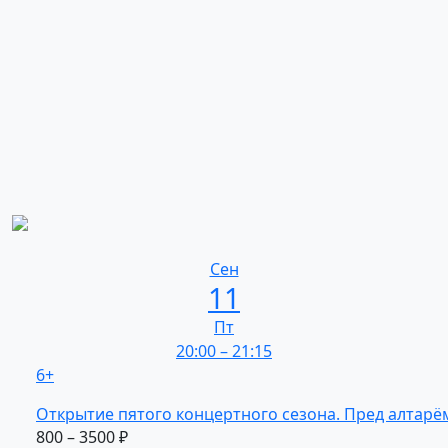
Сен
11
Пт
20:00
–
21:15
6+
Открытие
пятого
концертного
сезона.
Пред
алтарё
800 – 3500 ₽