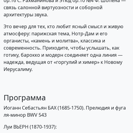
op.16 С. Рахманинова и Этюд op.10 №4 Ф. Шопена —
связь салонной виртуозности и соборной
архитектуры звука.
Это вечер для тех, кто любит ясный смысл и живую
атмосферу: парижская тема, Нотр-Дам и его
органисты, «камень и молитва», классика и
современность. Приходите, чтобы услышать, как
готику, барокко и модерн соединяет одна линия —
надежда, ведущая от «горгулий и химер» к Новому
Иерусалиму.
Программа
Иоганн Себастьян БАХ (1685-1750). Прелюдия и фуга
ля-минор BWV 543
Луи ВЬЕРН (1870-1937):