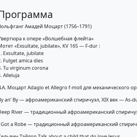
Программа
Вольфганг Амадей Моцарт (1756–1791)
Увертюра к опере «Волшебная флейта»
Мотет «Exsultate, jubilate», KV 165 — F-dur :
. Exsultate, jubilate
2. Fulget amica dies
3. Tu virginum corona
. Alleluja
В.А. Моцарт Adagio et Allegro f-moll для механического о
By an’ By — афроамериканский спиричуэл, XIX век — As-d
Deep River — традиционный афроамериканский спиричуэл
I Got a Robe — традиционный афроамериканский спиричуэ
Кельвин Тэйлор Talk about a child that do love Jesus