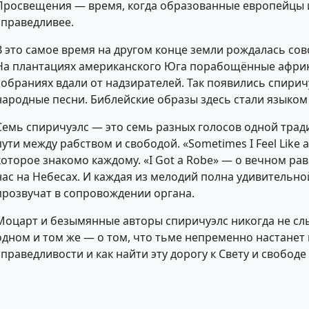
Просвещения — время, когда образованные европейцы и
справедливее.
В это самое время на другом конце земли рождалась сов
На плантациях американского Юга порабощённые африк
собраниях вдали от надзирателей. Так появились спир
народные песни. Библейские образы здесь стали языком
Семь спиричуэлс — это семь разных голосов одной традиц
пути между рабством и свободой. «Sometimes I Feel Like 
которое знакомо каждому. «I Got a Robe» — о вечном рав
нас на Небесах. И каждая из мелодий полна удивительн
прозвучат в сопровождении органа.
Моцарт и безымянные авторы спиричуэлс никогда не слы
одном и том же — о том, что тьме непременно настанет к
справедливости и как найти эту дорогу к Свету и свобод