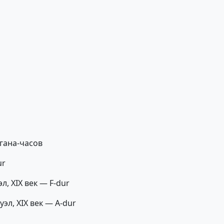
ргана-часов
ur
, XIX век — F-dur
л, XIX век — A-dur