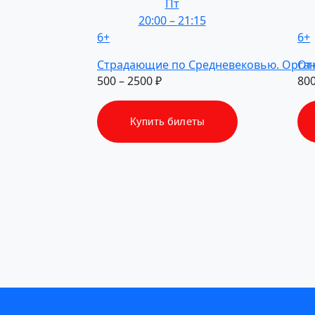
Пт
20:00
–
21:15
6+
6+
Страдающие
по Средневековью.
Орга
От
500 – 2500 ₽
800
Купить билеты