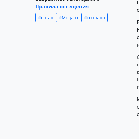
Правила посещения
#орган
#Моцарт
#сопрано