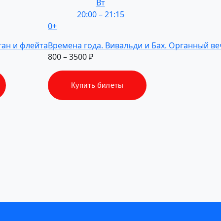
Вт
20:00
–
21:15
0+
ган
и флейта
Времена
года.
Вивальди
и Бах.
Органный
ве
800 – 3500 ₽
Купить билеты