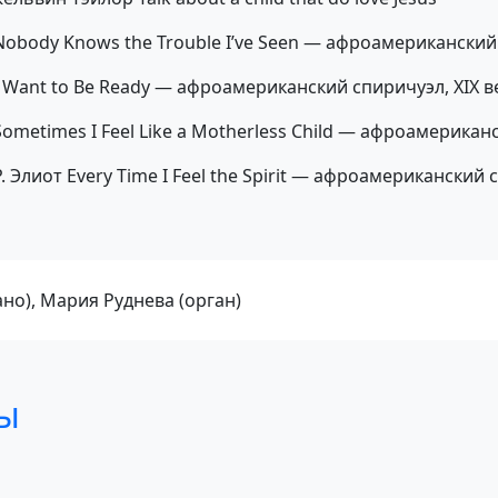
Nobody Knows the Trouble I’ve Seen — афроамериканский 
I Want to Be Ready — афроамериканский спиричуэл, XIX в
Sometimes I Feel Like a Motherless Child — афроамериканс
Р. Элиот Every Time I Feel the Spirit — афроамериканский 
но), Мария Руднева (орган)
ы