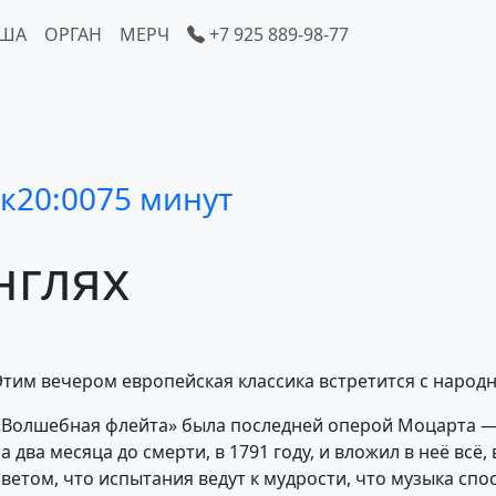
ША
ОРГАН
МЕРЧ
+7 925 889-98-77
к
20:00
75 минут
нглях
Этим вечером европейская классика встретится с народ
«Волшебная флейта» была последней оперой Моцарта — 
за два месяца до смерти, в 1791 году, и вложил в неё всё,
светом, что испытания ведут к мудрости, что музыка спо