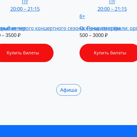
Пт
Пт
20:00
–
21:15
20:00
–
21:15
6+
нный
крытие
вечер
пятого
концертного
сезона.
Осенние
Пред
алтарём
пасторали:
ор
 – 3500 ₽
500 – 3000 ₽
Купить билеты
Купить билеты
Афиша