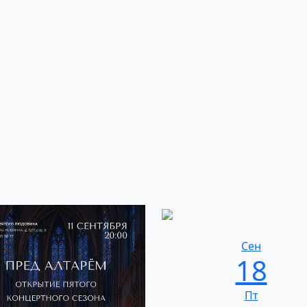
Сен
18
Пт