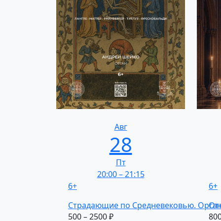
Авг
28
Пт
20:00
–
21:15
6+
6+
Страдающие
по Средневековью.
Орга
От
500 – 2500 ₽
800