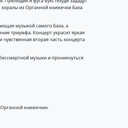
. Прелюдия и фуга Букстехуде зададут
е хоралы из Органной книжечки Баха
ющая музыкой самого Баха, а
ние триумфа. Концерт украсит яркая
 чувственная вторая часть концерта
 бессмертной музыки и проникнуться
 «Органной книжечки»