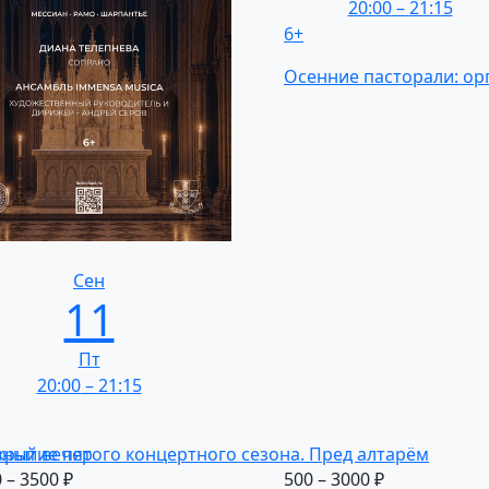
20:00
–
21:15
6+
Осенние
пасторали:
ор
Сен
11
Пт
20:00
–
21:15
нный
крытие
вечер
пятого
концертного
сезона.
Пред
алтарём
 – 3500 ₽
500 – 3000 ₽