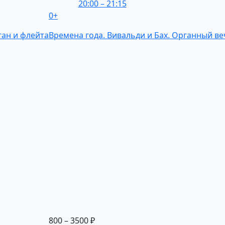
20:00
–
21:15
0+
ган
и флейта
Времена
года.
Вивальди
и Бах.
Органный
ве
800 – 3500 ₽