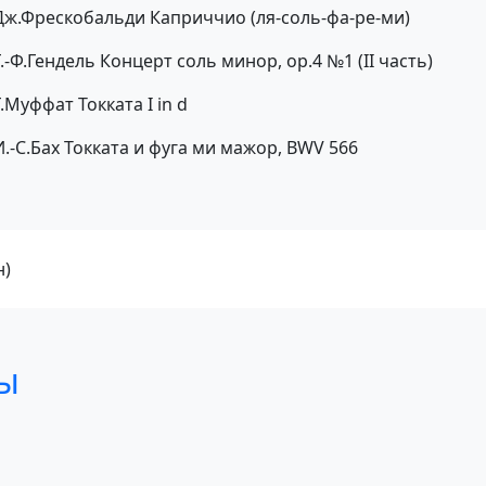
Дж.Фрескобальди Каприччио (ля-соль-фа-ре-ми)
Г.-Ф.Гендель Концерт соль минор, ор.4 №1 (II часть)
Г.Муффат Токката I in d
И.-С.Бах Токката и фуга ми мажор, BWV 566
н)
ы