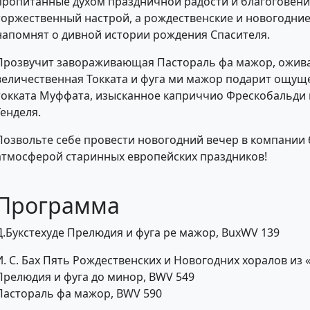
пропитанные духом праздничной радости и благоговения
торжественный настрой, а рождественские и новогодни
напомнят о дивной истории рождения Спасителя.
Прозвучит завораживающая Пастораль фа мажор, ожива
величественная Токката и фуга ми мажор подарит ощуще
токката Муффата, изысканное каприччио Фрескобальди и
Генделя.
Позвольте себе провести новогодний вечер в компании
атмосферой старинных европейских праздников!
Программа
Д.Букстехуде Прелюдия и фуга ре мажор, BuxWV 139
И. С. Бах Пять Рождественских и Новогодних хоралов из
Прелюдия и фуга до минор, BWV 549
Пастораль фа мажор, BWV 590