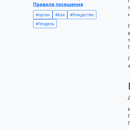
Правила посещения
#орган
#Бах
#Рождество
#Гендель